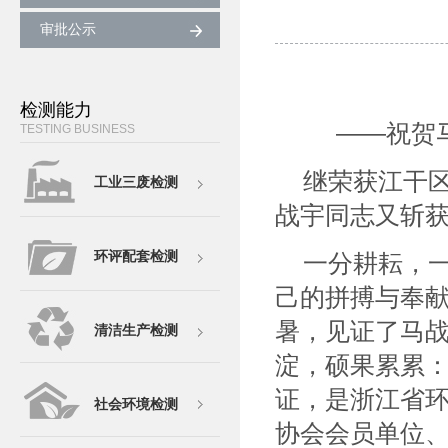
审批公示
检测能力
——
祝贺
TESTING BUSINESS
继荣获江干
工业三废检测
战宇同志又斩获
环评配套检测
一分耕耘，
己的拼搏与
奉
暑，见证了马
清洁生产检测
淀，硕果累累
证，是浙江省
社会环境检测
协会会员单位、