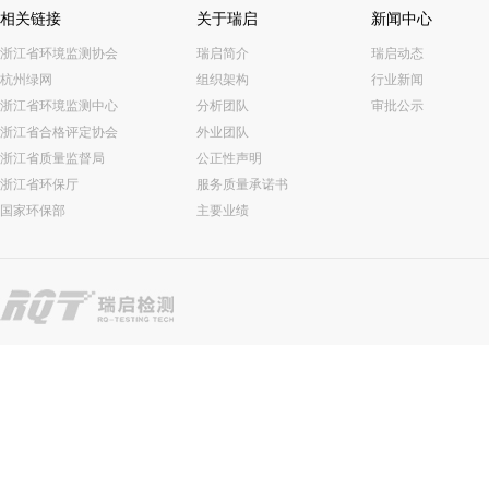
相关链接
关于瑞启
新闻中心
浙江省环境监测协会
瑞启简介
瑞启动态
杭州绿网
组织架构
行业新闻
浙江省环境监测中心
分析团队
审批公示
浙江省合格评定协会
外业团队
浙江省质量监督局
公正性声明
浙江省环保厅
服务质量承诺书
国家环保部
主要业绩